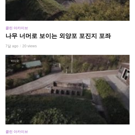
클린 아카이브
나무 너머로 보이는 외양포 포진지 포좌
7달 ago
20 views
비디오
클린 아카이브