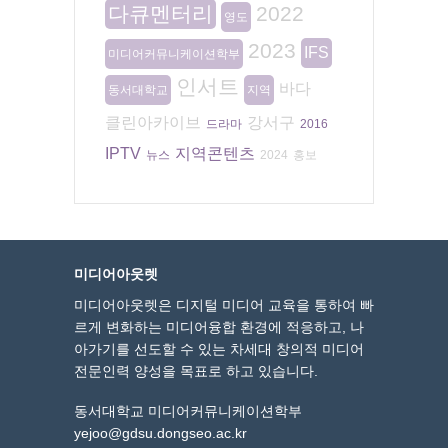
다큐멘터리
2022
영도
2023
IFS
미디어커뮤니케이션학부
인서트
바다
동서대학교
지역
클린아카이브
강서구
드라마
2016
IPTV
지역콘텐츠
뉴스
2024
홍보
미디어아웃렛
미디어아웃렛은 디지털 미디어 교육을 통하여 빠
르게 변화하는 미디어융합 환경에 적응하고, 나
아가기를 선도할 수 있는 차세대 창의적 미디어
전문인력 양성을 목표로 하고 있습니다.
동서대학교 미디어커뮤니케이션학부
yejoo@gdsu.dongseo.ac.kr