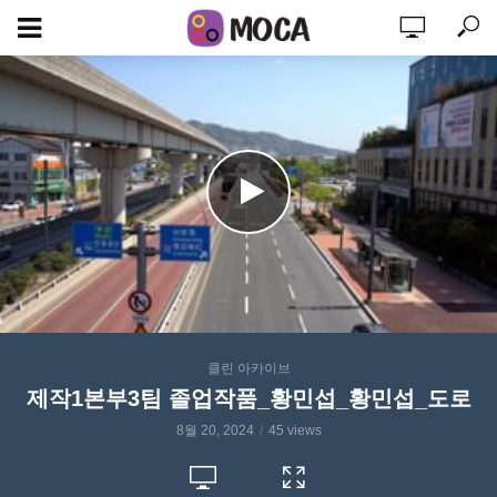
클린 아카이브
제작1본부3팀 졸업작품_황민섭_황민섭_도로
8월 20, 2024
45 views