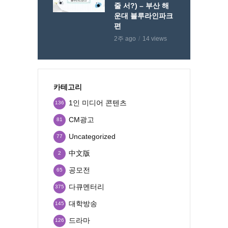
줄 서?) – 부산 해
운대 블루라인파크
편
2주 ago
14 views
카테고리
1인 미디어 콘텐츠
136
CM광고
81
Uncategorized
77
中文版
2
공모전
65
다큐멘터리
375
대학방송
145
드라마
126