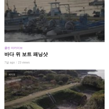
클린 아카이브
바다 위 보트 패닝샷
7달 ago
23 views
비디오