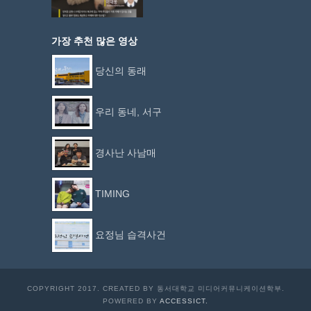
가장 추천 많은 영상
당신의 동래
우리 동네, 서구
경사난 사남매
TIMING
요정님 습격사건
COPYRIGHT 2017. CREATED BY 동서대학교 미디어커뮤니케이션학부.
POWERED BY
ACCESSICT.