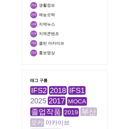
생활정보
254
예능오락
285
지역뉴스
148
지역콘텐츠
379
클린 아카이브
796
홍보영상
214
태그 구름
IFS2
2018
IFS1
2025
2017
MOCA
졸업작품
부산
2019
모카
아카이브