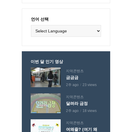
언어 선택
이번 달 인기 영상
지역콘텐츠
금금금
2주 ago
23 views
지역콘텐츠
달려라 금정
2주 ago
18 views
지역콘텐츠
여왜줄? (여기 왜