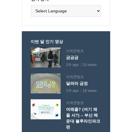
이번 달 인기 영상
지역콘텐츠
금금금
2주 ago
23 views
지역콘텐츠
달려라 금정
2주 ago
18 views
지역콘텐츠
여왜줄? (여기 왜
줄 서?) – 부산 해
운대 블루라인파크
편