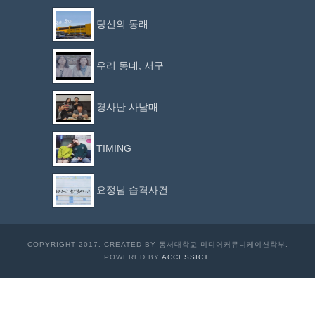
당신의 동래
우리 동네, 서구
경사난 사남매
TIMING
요정님 습격사건
COPYRIGHT 2017. CREATED BY 동서대학교 미디어커뮤니케이션학부.
POWERED BY
ACCESSICT.