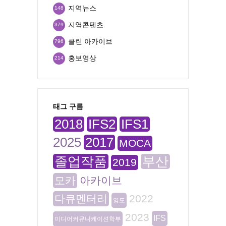
지역뉴스
148
지역콘텐츠
379
클린 아카이브
796
홍보영상
214
태그 구름
2018
IFS2
IFS1
2025
2017
MOCA
졸업작품
부산
2019
모카
아카이브
다큐멘터리
2022
영도
2023
IFS
미디어커뮤니케이션학부