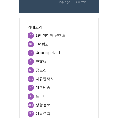
2주 ago
14 views
카테고리
1인 미디어 콘텐츠
136
CM광고
81
Uncategorized
77
中文版
2
공모전
65
다큐멘터리
375
대학방송
145
드라마
126
생활정보
254
예능오락
285