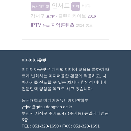
인서트
바다
동서대학교
지역
강서구
클린아카이브
드라마
2016
IPTV
지역콘텐츠
뉴스
2024
홍보
미디어아웃렛
미디어아웃렛은 디지털 미디어 교육을 통하여 빠
르게 변화하는 미디어융합 환경에 적응하고, 나
아가기를 선도할 수 있는 차세대 창의적 미디어
전문인력 양성을 목표로 하고 있습니다.
동서대학교 미디어커뮤니케이션학부
yejoo@gdsu.dongseo.ac.kr
부산시 사상구 주례로 47 (주례동) 뉴밀레니엄관
3층
TEL : 051-320-1690 / FAX : 051-320-1691