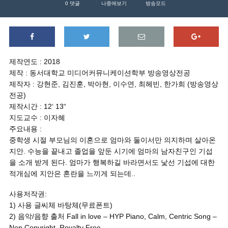
0
댓글
나중에보기
방송모드
제작연도 : 2018
제작 : 동서대학교 미디어커뮤니케이션학부 방송영상전공
제작자 : 강현준, 김진훈, 박아현, 이수연, 최헤빈, 한가희 (방송영상
전공)
제작시간 : 12‘ 13“
지도교수 : 이자혜
주요내용 :
중학생 시절 부모님의 이혼으로 엄마와 둘이서만 의지하며 살아온
지안. 수능을 끝내고 졸업을 앞둔 시기에 엄마의 남자친구인 기섭
을 소개 받게 된다. 엄마가 행복하길 바라면서도 낯선 기섭에 대한
적개심에 지안은 혼란을 느끼게 되는데..
사용저작권:
1) 사용 글씨체 바탕체(무료폰트)
2) 음악/음향 출처 Fall in love – HYP Piano, Calm, Centric Song –
Non Copyright, Royalty Free