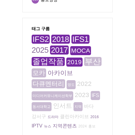
태그 구름
IFS2
2018
IFS1
2025
2017
MOCA
졸업작품
부산
2019
모카
아카이브
다큐멘터리
2022
영도
2023
IFS
미디어커뮤니케이션학부
인서트
바다
동서대학교
지역
강서구
클린아카이브
드라마
2016
IPTV
지역콘텐츠
뉴스
2024
홍보