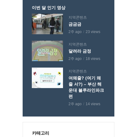
이번 달 인기 영상
지역콘텐츠
금금금
2주 ago
23 views
지역콘텐츠
달려라 금정
2주 ago
18 views
지역콘텐츠
여왜줄? (여기 왜
줄 서?) – 부산 해
운대 블루라인파크
편
2주 ago
14 views
카테고리