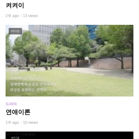
켜켜이
2주 ago
13 views
비디오
드라마
연애이론
2주 ago
10 views
비디오