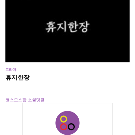
드라마
휴지한장
2주 ago
10 views
------
코스모스팜 소셜댓글