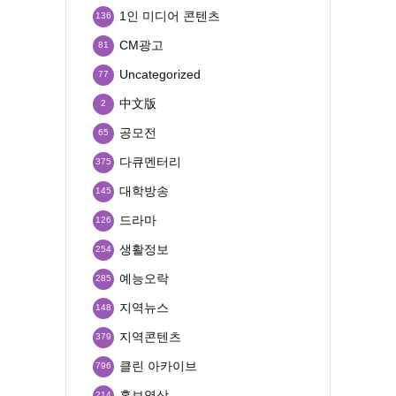
1인 미디어 콘텐츠
136
CM광고
81
Uncategorized
77
中文版
2
공모전
65
다큐멘터리
375
대학방송
145
드라마
126
생활정보
254
예능오락
285
지역뉴스
148
지역콘텐츠
379
클린 아카이브
796
홍보영상
214