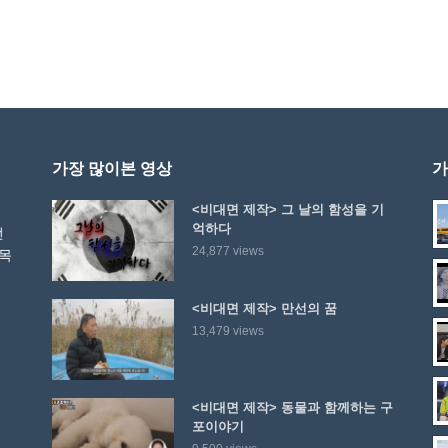
가장 많이본 영상
가
<비대면 제작> 그 날의 함성을 기
억하다
선
24,877 views
 목
<비대면 제작> 만선의 꿈
13,479 views
<비대면 제작> 동물과 함께하는 구
포이야기