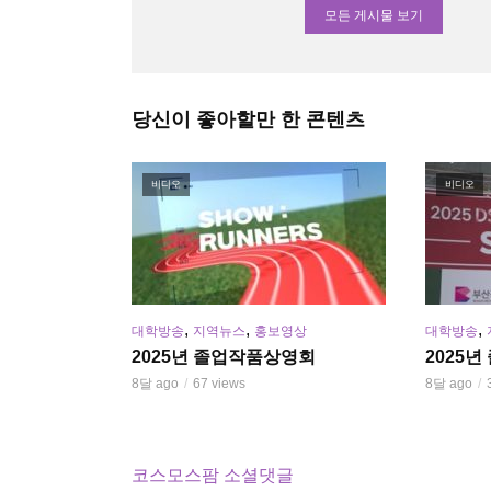
모든 게시물 보기
당신이 좋아할만 한 콘텐츠
비디오
비디오
,
,
,
대학방송
지역뉴스
홍보영상
대학방송
2025년 졸업작품상영회
2025
8달 ago
67 views
8달 ago
------
코스모스팜 소셜댓글