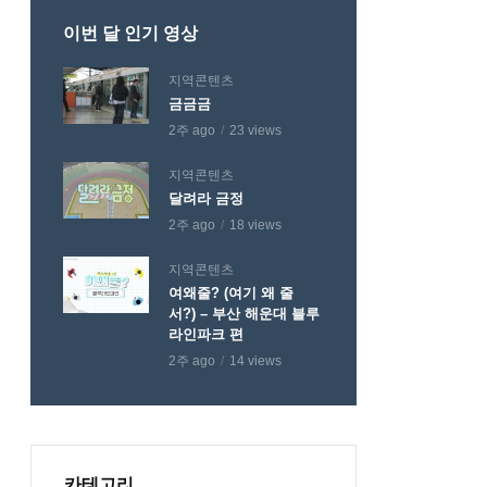
이번 달 인기 영상
지역콘텐츠
금금금
2주 ago
23 views
지역콘텐츠
달려라 금정
2주 ago
18 views
지역콘텐츠
여왜줄? (여기 왜 줄
서?) – 부산 해운대 블루
라인파크 편
2주 ago
14 views
카테고리