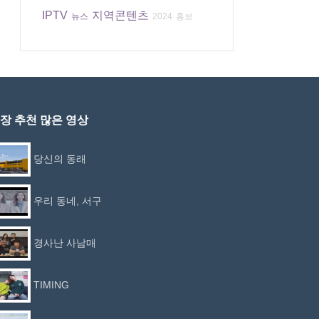
IPTV
지역콘텐츠
뉴스
2024
홍보
장 추천 많은 영상
당신의 동래
우리 동네, 서구
경사난 사남매
TIMING