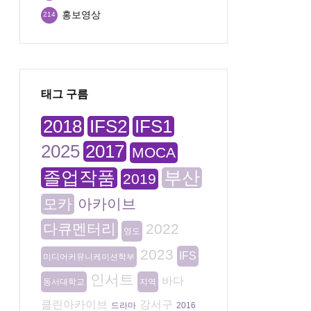
홍보영상
214
태그 구름
2018
IFS2
IFS1
2025
2017
MOCA
졸업작품
부산
2019
모카
아카이브
다큐멘터리
2022
영도
2023
IFS
미디어커뮤니케이션학부
인서트
바다
동서대학교
지역
클린아카이브
강서구
드라마
2016