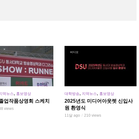
비디오
,
,
,
지역뉴스
홍보영상
대학방송
지역뉴스
홍보영상
년 졸업작품상영회 스케치
2025년도 미디어아웃렛 신입사
원 환영식
38 views
11달 ago
210 views