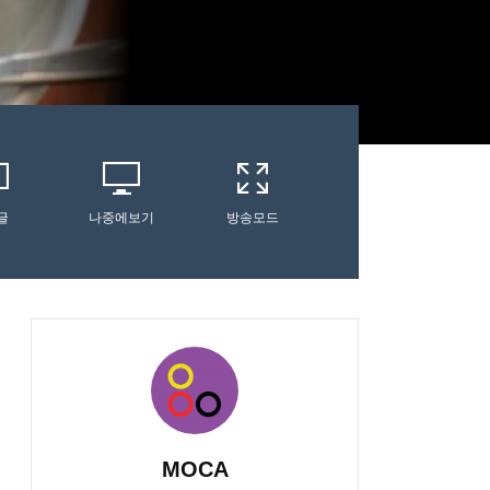
글
나중에보기
방송모드
MOCA