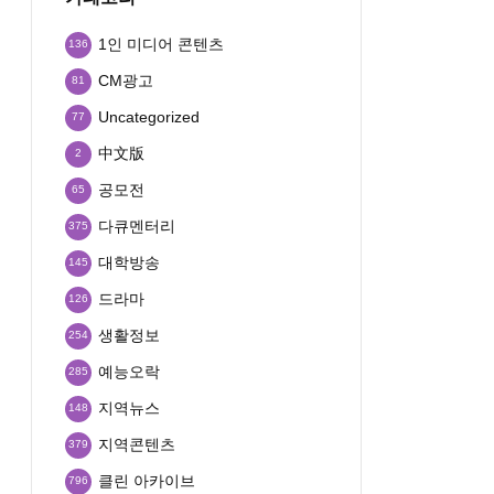
1인 미디어 콘텐츠
136
CM광고
81
Uncategorized
77
中文版
2
공모전
65
다큐멘터리
375
대학방송
145
드라마
126
생활정보
254
예능오락
285
지역뉴스
148
지역콘텐츠
379
클린 아카이브
796