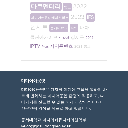
다큐멘터리
2022
영도
2023
IFS
미디어커뮤니케이션학부
인서트
바다
동서대학교
지역
클린아카이브
강서구
드라마
2016
IPTV
지역콘텐츠
뉴스
2024
홍보
미디어아웃렛
미디어아웃렛은 디지털 미디어 교육을 통하여 빠
르게 변화하는 미디어융합 환경에 적응하고, 나
아가기를 선도할 수 있는 차세대 창의적 미디어
전문인력 양성을 목표로 하고 있습니다.
동서대학교 미디어커뮤니케이션학부
yejoo@gdsu.dongseo.ac.kr