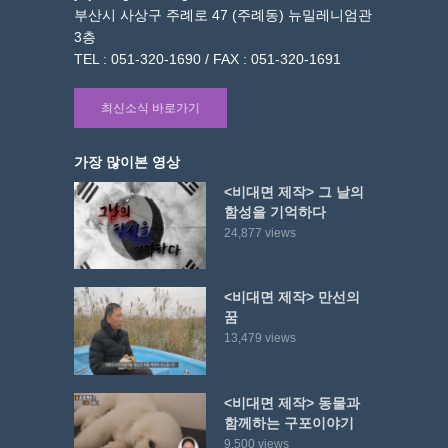
부산시 사상구 주례로 47 (주례동) 뉴밀레니엄관
3층
TEL : 051-320-1690 / FAX : 051-320-1691
최신소식 바로가기
가장 많이본 영상
<비대면 제작> 그 날의
함성을 기억하다
24,877 views
<비대면 제작> 만선의
꿈
13,479 views
<비대면 제작> 동물과
함께하는 구포이야기
9,500 views