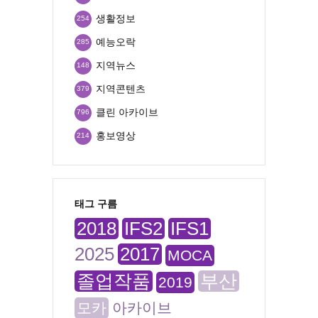
생활정보
254
예능오락
285
지역뉴스
148
지역콘텐츠
379
클린 아카이브
796
홍보영상
214
태그 구름
2018
IFS2
IFS1
2025
2017
MOCA
졸업작품
부산
2019
모카
아카이브