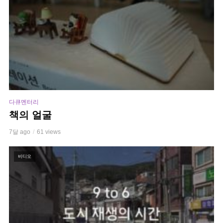
다큐멘터리
책의 얼굴
7달 ago
61 views
비디오