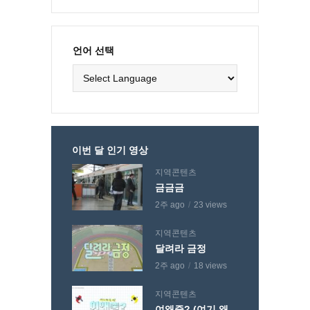
언어 선택
이번 달 인기 영상
지역콘텐츠
금금금
2주 ago
23 views
지역콘텐츠
달려라 금정
2주 ago
18 views
지역콘텐츠
여왜줄? (여기 왜