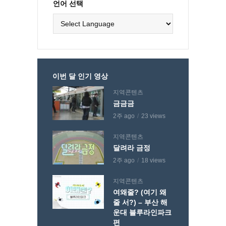
언어 선택
이번 달 인기 영상
지역콘텐츠
금금금
2주 ago
23 views
지역콘텐츠
달려라 금정
2주 ago
18 views
지역콘텐츠
여왜줄? (여기 왜
줄 서?) – 부산 해
운대 블루라인파크
편