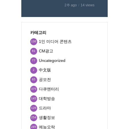
2주 ago
14 views
카테고리
1인 미디어 콘텐츠
136
CM광고
81
Uncategorized
77
中文版
2
공모전
65
다큐멘터리
375
대학방송
145
드라마
126
생활정보
254
예능오락
285