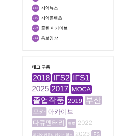
지역뉴스
148
지역콘텐츠
379
클린 아카이브
796
홍보영상
214
태그 구름
2018
IFS2
IFS1
2025
2017
MOCA
졸업작품
부산
2019
모카
아카이브
다큐멘터리
2022
영도
2023
IFS
미디어커뮤니케이션학부