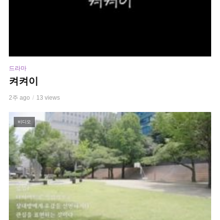
드라마
켜켜이
2주 ago
13 views
비디오