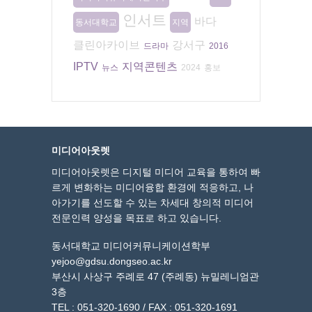
인서트
바다
동서대학교
지역
클린아카이브
강서구
드라마
2016
IPTV
지역콘텐츠
뉴스
2024
홍보
미디어아웃렛
미디어아웃렛은 디지털 미디어 교육을 통하여 빠
르게 변화하는 미디어융합 환경에 적응하고, 나
아가기를 선도할 수 있는 차세대 창의적 미디어
전문인력 양성을 목표로 하고 있습니다.
동서대학교 미디어커뮤니케이션학부
yejoo@gdsu.dongseo.ac.kr
부산시 사상구 주례로 47 (주례동) 뉴밀레니엄관
3층
TEL : 051-320-1690 / FAX : 051-320-1691