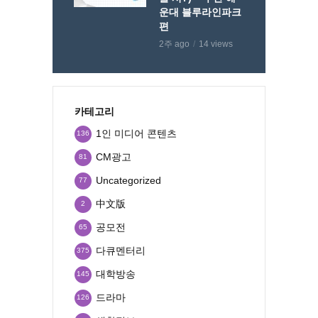
운대 블루라인파크
편
2주 ago
14 views
카테고리
1인 미디어 콘텐츠
136
CM광고
81
Uncategorized
77
中文版
2
공모전
65
다큐멘터리
375
대학방송
145
드라마
126