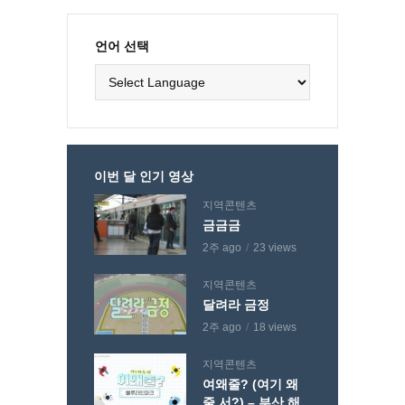
언어 선택
이번 달 인기 영상
지역콘텐츠
금금금
2주 ago
23 views
지역콘텐츠
달려라 금정
2주 ago
18 views
지역콘텐츠
여왜줄? (여기 왜
줄 서?) – 부산 해