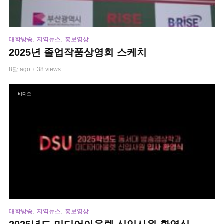
,
,
대학방송
지역뉴스
홍보영상
2025년 졸업작품상영회 스케치
8달 ago
38 views
비디오
,
,
대학방송
지역뉴스
홍보영상