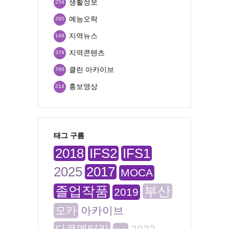
생활정보
254
예능오락
285
지역뉴스
148
지역콘텐츠
379
클린 아카이브
796
홍보영상
214
태그 구름
2018
IFS2
IFS1
2025
2017
MOCA
졸업작품
부산
2019
모카
아카이브
다큐멘터리
2022