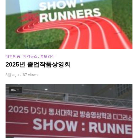
,
,
대학방송
지역뉴스
홍보영상
2025년 졸업작품상영회
8달 ago
67 views
비디오