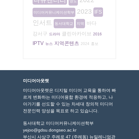
영도
2023
IFS
미디어커뮤니케이션학부
인서트
바다
동서대학교
지역
강서구
클린아카이브
드라마
2016
IPTV
지역콘텐츠
뉴스
2024
홍보
미디어아웃렛
미디어아웃렛은 디지털 미디어 교육을 통하여 빠
르게 변화하는 미디어융합 환경에 적응하고, 나
아가기를 선도할 수 있는 차세대 창의적 미디어
전문인력 양성을 목표로 하고 있습니다.
동서대학교 미디어커뮤니케이션학부
yejoo@gdsu.dongseo.ac.kr
부산시 사상구 주례로 47 (주례동) 뉴밀레니엄관