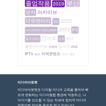
졸업작품
부산
2019
모카
아카이브
다큐멘터리
2022
영도
2023
IFS
미디어커뮤니케이션학부
인서트
바다
동서대학교
지역
클린아카이브
강서구
드라마
2016
IPTV
지역콘텐츠
뉴스
2024
홍보
미디어아웃렛
미디어아웃렛은 디지털 미디어 교육을 통하여 빠
르게 변화하는 미디어융합 환경에 적응하고, 나
아가기를 선도할 수 있는 차세대 창의적 미디어
전문인력 양성을 목표로 하고 있습니다.