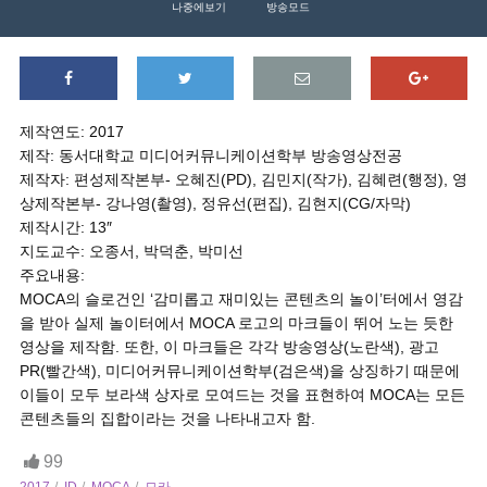
나중에보기
방송모드
제작연도: 2017
제작: 동서대학교 미디어커뮤니케이션학부 방송영상전공
제작자: 편성제작본부- 오혜진(PD), 김민지(작가), 김혜련(행정), 영
상제작본부- 강나영(촬영), 정유선(편집), 김현지(CG/자막)
제작시간: 13″
지도교수: 오종서, 박덕춘, 박미선
주요내용:
MOCA의 슬로건인 ‘감미롭고 재미있는 콘텐츠의 놀이’터에서 영감
을 받아 실제 놀이터에서 MOCA 로고의 마크들이 뛰어 노는 듯한
영상을 제작함. 또한, 이 마크들은 각각 방송영상(노란색), 광고
PR(빨간색), 미디어커뮤니케이션학부(검은색)을 상징하기 때문에
이들이 모두 보라색 상자로 모여드는 것을 표현하여 MOCA는 모든
콘텐츠들의 집합이라는 것을 나타내고자 함.
99