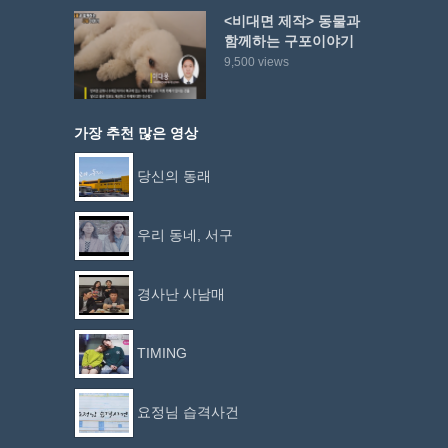
<비대면 제작> 동물과
함께하는 구포이야기
9,500 views
가장 추천 많은 영상
당신의 동래
우리 동네, 서구
경사난 사남매
TIMING
요정님 습격사건