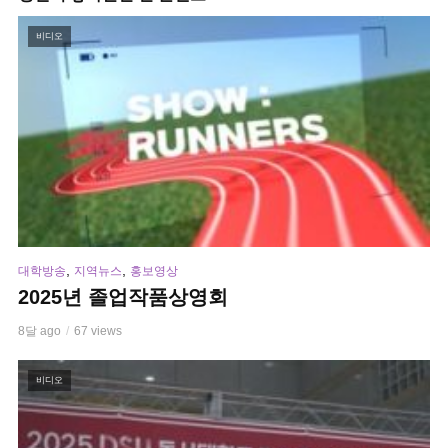
비디오
,
,
대학방송
지역뉴스
홍보영상
2025년 졸업작품상영회
8달 ago
67 views
비디오