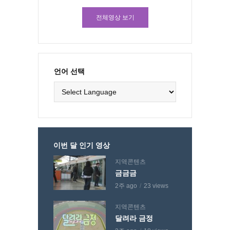
전체영상 보기
언어 선택
이번 달 인기 영상
지역콘텐츠
금금금
2주 ago
23 views
지역콘텐츠
달려라 금정