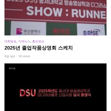
,
,
대학방송
지역뉴스
홍보영상
2025년 졸업작품상영회 스케치
8달 ago
38 views
비디오