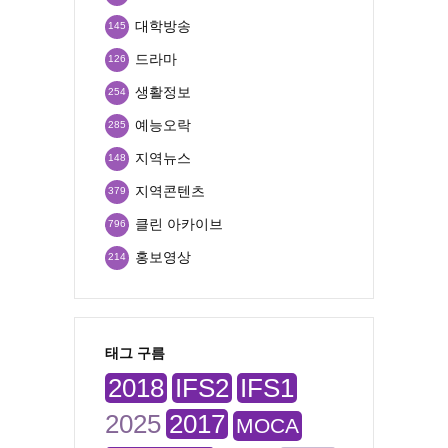
대학방송
145
드라마
126
생활정보
254
예능오락
285
지역뉴스
148
지역콘텐츠
379
클린 아카이브
796
홍보영상
214
태그 구름
2018
IFS2
IFS1
2025
2017
MOCA