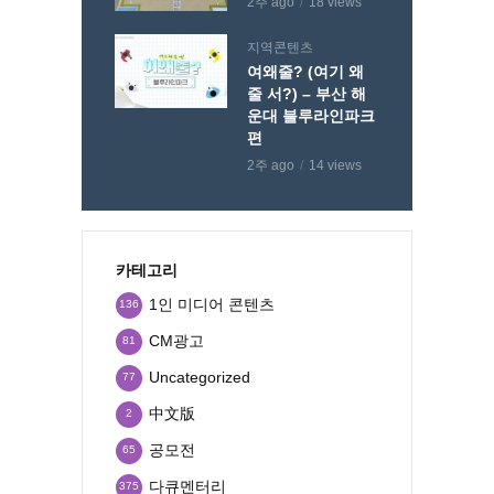
2주 ago
18 views
지역콘텐츠
여왜줄? (여기 왜
줄 서?) – 부산 해
운대 블루라인파크
편
2주 ago
14 views
카테고리
1인 미디어 콘텐츠
136
CM광고
81
Uncategorized
77
中文版
2
공모전
65
다큐멘터리
375