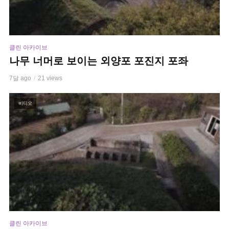
클린 아카이브
나무 너머로 보이는 외양포 포진지 포좌
7달 ago
21 views
비디오
클린 아카이브