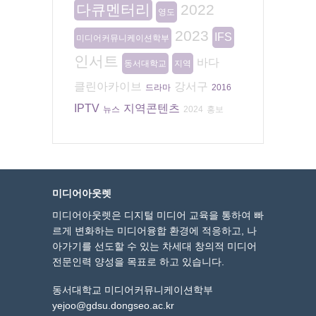
다큐멘터리
2022
영도
2023
IFS
미디어커뮤니케이션학부
인서트
바다
동서대학교
지역
클린아카이브
강서구
드라마
2016
IPTV
지역콘텐츠
뉴스
2024
홍보
미디어아웃렛
미디어아웃렛은 디지털 미디어 교육을 통하여 빠
르게 변화하는 미디어융합 환경에 적응하고, 나
아가기를 선도할 수 있는 차세대 창의적 미디어
전문인력 양성을 목표로 하고 있습니다.
동서대학교 미디어커뮤니케이션학부
yejoo@gdsu.dongseo.ac.kr