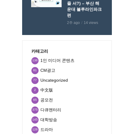
줄 서?) – 부산 해
운대 블루라인파크
편
2주 ago
14 views
카테고리
1인 미디어 콘텐츠
136
CM광고
81
Uncategorized
77
中文版
2
공모전
65
다큐멘터리
375
대학방송
145
드라마
126