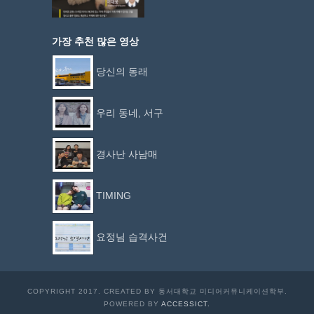
가장 추천 많은 영상
당신의 동래
우리 동네, 서구
경사난 사남매
TIMING
요정님 습격사건
COPYRIGHT 2017. CREATED BY 동서대학교 미디어커뮤니케이션학부.
POWERED BY
ACCESSICT.