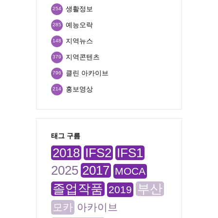
생활정보
254
예능오락
285
지역뉴스
148
지역콘텐츠
379
클린 아카이브
796
홍보영상
214
태그 구름
2018
IFS2
IFS1
2025
2017
MOCA
졸업작품
부산
2019
모카
아카이브