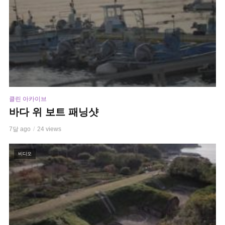
클린 아카이브
바다 위 보트 패닝샷
7달 ago
24 views
비디오