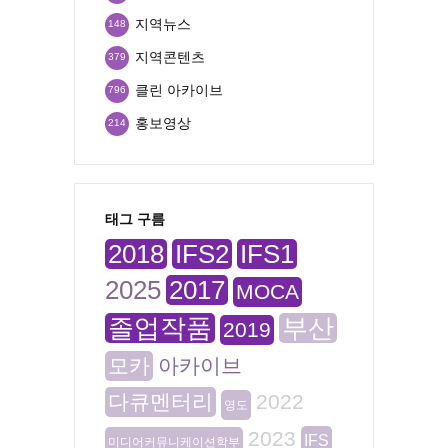
지역뉴스
148
지역콘텐츠
379
클린 아카이브
796
홍보영상
214
태그 구름
2018
IFS2
IFS1
2025
2017
MOCA
졸업작품
부산
2019
모카
아카이브
다큐멘터리
2022
영도
2023
IFS
미디어커뮤니케이션학부