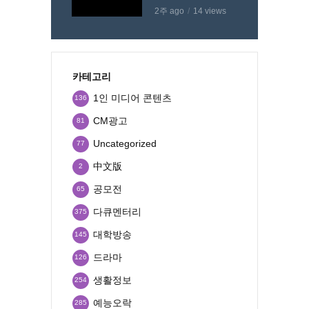
2주 ago
14 views
카테고리
1인 미디어 콘텐츠
136
CM광고
81
Uncategorized
77
中文版
2
공모전
65
다큐멘터리
375
대학방송
145
드라마
126
생활정보
254
예능오락
285