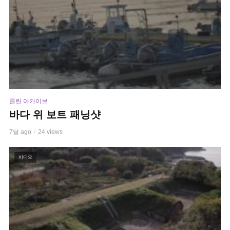
클린 아카이브
바다 위 보트 패닝샷
7달 ago
24 views
비디오