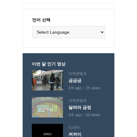
언어 선택
이번 달 인기 영상
지역콘텐츠
금금금
3주 ago
25 views
지역콘텐츠
달려라 금정
3주 ago
20 views
드라마
켜켜이