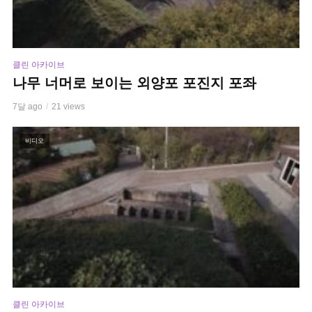
클린 아카이브
나무 너머로 보이는 외양포 포진지 포좌
7달 ago
21 views
비디오
클린 아카이브