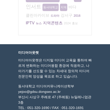
인서트
바다
동서대학교
지역
클린아카이브
강서구
드라마
2016
IPTV
지역콘텐츠
뉴스
2024
홍보
미디어아웃렛
미디어아웃렛은 디지털 미디어 교육을 통하여 빠
르게 변화하는 미디어융합 환경에 적응하고, 나
아가기를 선도할 수 있는 차세대 창의적 미디어
전문인력 양성을 목표로 하고 있습니다.
동서대학교 미디어커뮤니케이션학부
yejoo@gdsu.dongseo.ac.kr
부산시 사상구 주례로 47 (주례동) 뉴밀레니엄관
3층
TEL : 051-320-1690 / FAX : 051-320-1691