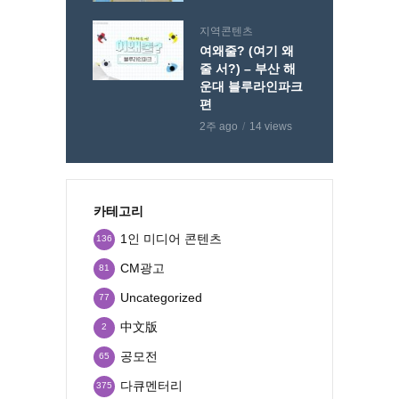
지역콘텐츠
여왜줄? (여기 왜
줄 서?) – 부산 해
운대 블루라인파크
편
2주 ago
14 views
카테고리
1인 미디어 콘텐츠
136
CM광고
81
Uncategorized
77
中文版
2
공모전
65
다큐멘터리
375