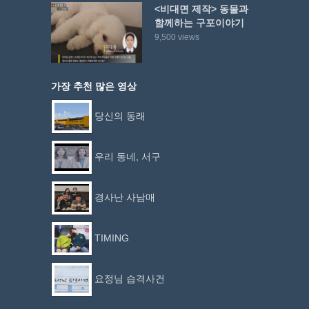
<비대면 제작> 동물과
함께하는 구포이야기
9,500 views
가장 추천 많은 영상
당신의 동래
우리 동네, 서구
경사난 사남매
TIMING
요정님 습격사건