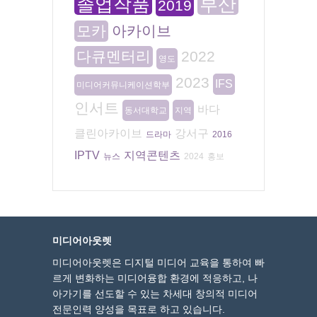
졸업작품
부산
2019
모카
아카이브
다큐멘터리
2022
영도
2023
IFS
미디어커뮤니케이션학부
인서트
바다
동서대학교
지역
클린아카이브
강서구
드라마
2016
IPTV
지역콘텐츠
뉴스
2024
홍보
미디어아웃렛
미디어아웃렛은 디지털 미디어 교육을 통하여 빠
르게 변화하는 미디어융합 환경에 적응하고, 나
아가기를 선도할 수 있는 차세대 창의적 미디어
전문인력 양성을 목표로 하고 있습니다.