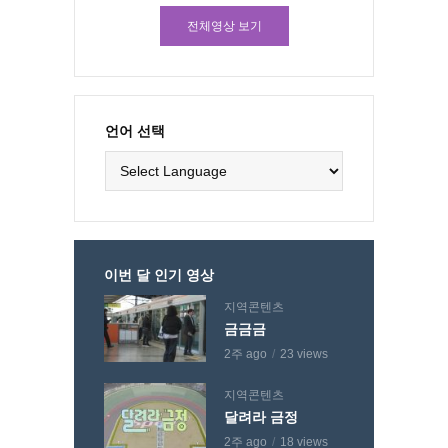
전체영상 보기
언어 선택
이번 달 인기 영상
지역콘텐츠
금금금
2주 ago
23 views
지역콘텐츠
달려라 금정
2주 ago
18 views