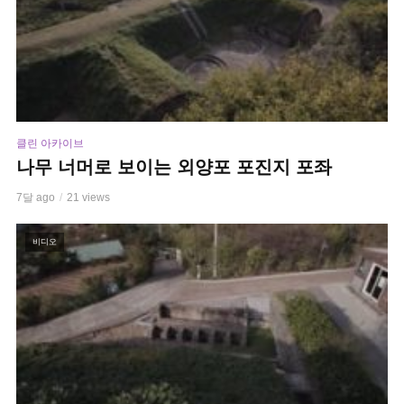
클린 아카이브
나무 너머로 보이는 외양포 포진지 포좌
7달 ago
21 views
비디오