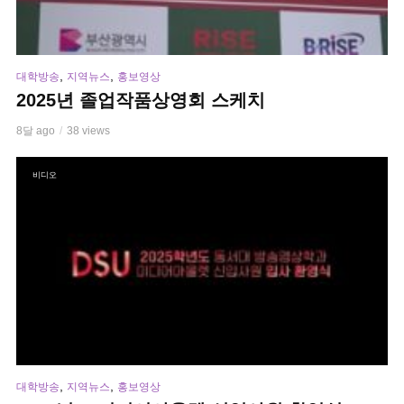
,
,
대학방송
지역뉴스
홍보영상
2025년 졸업작품상영회 스케치
8달 ago
38 views
비디오
,
,
대학방송
지역뉴스
홍보영상