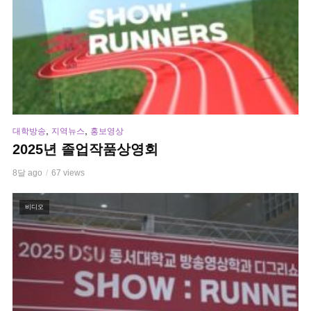
,
,
대학방송
지역뉴스
홍보영상
2025년 졸업작품상영회
8달 ago
67 views
비디오