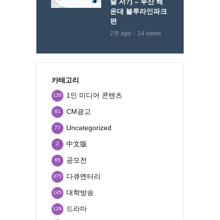
줄 서?) – 부산 해
운대 블루라인파크
편
2주 ago
14 views
카테고리
1인 미디어 콘텐츠
136
CM광고
81
Uncategorized
77
中文版
2
공모전
65
다큐멘터리
375
대학방송
145
드라마
126