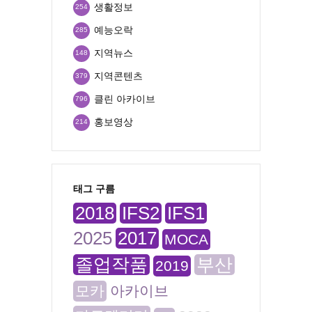
생활정보
254
예능오락
285
지역뉴스
148
지역콘텐츠
379
클린 아카이브
796
홍보영상
214
태그 구름
2018
IFS2
IFS1
2025
2017
MOCA
졸업작품
부산
2019
모카
아카이브