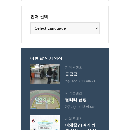
언어 선택
이번 달 인기 영상
지역콘텐츠
금금금
2주 ago
23 views
지역콘텐츠
달려라 금정
2주 ago
18 views
지역콘텐츠
여왜줄? (여기 왜