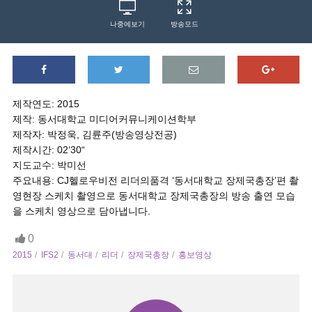
나중에보기
방송모드
제작연도: 2015
제작: 동서대학교 미디어커뮤니케이션학부
제작자: 박정욱, 김륜주(방송영상전공)
제작시간: 02‘30“
지도교수: 박미선
주요내용: CJ헬로우비전 리더의품격 ‘동서대학교 장제국총장’편 촬
영현장 스케치 촬영으로 동서대학교 장제국총장의 방송 출연 모습
을 스케치 영상으로 담아냅니다.
0
2015
IFS2
동서대
리더
장제국총장
홍보영상