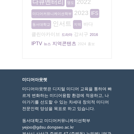
다큐멘터리
2022
영도
2023
IFS
미디어커뮤니케이션학부
인서트
바다
동서대학교
지역
클린아카이브
강서구
드라마
2016
IPTV
지역콘텐츠
뉴스
2024
홍보
미디어아웃렛
미디어아웃렛은 디지털 미디어 교육을 통하여 빠
르게 변화하는 미디어융합 환경에 적응하고, 나
아가기를 선도할 수 있는 차세대 창의적 미디어
전문인력 양성을 목표로 하고 있습니다.
동서대학교 미디어커뮤니케이션학부
yejoo@gdsu.dongseo.ac.kr
부산시 사상구 주례로 47 (주례동) 뉴밀레니엄관