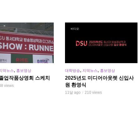
비디오
,
,
,
지역뉴스
홍보영상
대학방송
지역뉴스
홍보영상
년 졸업작품상영회 스케치
2025년도 미디어아웃렛 신입사
원 환영식
38 views
11달 ago
210 views