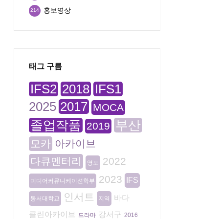
홍보영상
214
태그 구름
IFS2
2018
IFS1
2025
2017
MOCA
졸업작품
부산
2019
모카
아카이브
다큐멘터리
2022
영도
2023
IFS
미디어커뮤니케이션학부
인서트
바다
동서대학교
지역
클린아카이브
강서구
드라마
2016