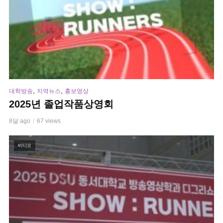
,
,
대학방송
지역뉴스
홍보영상
2025년 졸업작품상영회
8달 ago
67 views
비디오