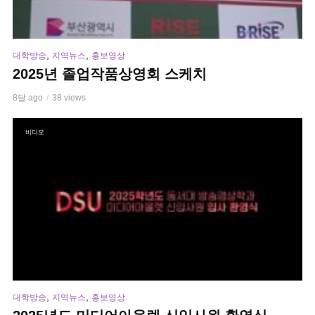
,
,
대학방송
지역뉴스
홍보영상
2025년 졸업작품상영회 스케치
8달 ago
38 views
비디오
,
,
대학방송
지역뉴스
홍보영상