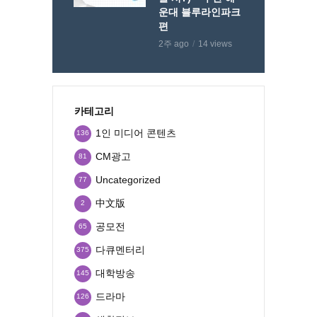
운대 블루라인파크
편
2주 ago
14 views
카테고리
1인 미디어 콘텐츠
136
CM광고
81
Uncategorized
77
中文版
2
공모전
65
다큐멘터리
375
대학방송
145
드라마
126