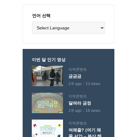
언어 선택
이번 달 인기 영상
지역콘텐츠
금금금
2주 ago
23 views
지역콘텐츠
달려라 금정
2주 ago
18 views
지역콘텐츠
여왜줄? (여기 왜
줄 서?) – 부산 해