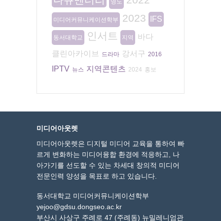
영도
2023
IFS
미디어커뮤니케이션학부
인서트
바다
동서대학교
지역
클린아카이브
강서구
드라마
2016
IPTV
지역콘텐츠
뉴스
2024
홍보
미디어아웃렛
미디어아웃렛은 디지털 미디어 교육을 통하여 빠
르게 변화하는 미디어융합 환경에 적응하고, 나
아가기를 선도할 수 있는 차세대 창의적 미디어
전문인력 양성을 목표로 하고 있습니다.
동서대학교 미디어커뮤니케이션학부
yejoo@gdsu.dongseo.ac.kr
부산시 사상구 주례로 47 (주례동) 뉴밀레니엄관