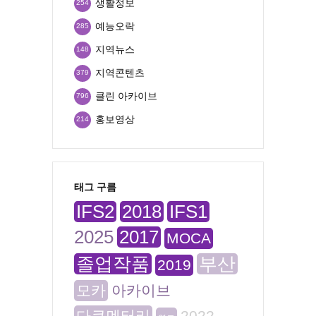
생활정보
254
예능오락
285
지역뉴스
148
지역콘텐츠
379
클린 아카이브
796
홍보영상
214
태그 구름
IFS2
2018
IFS1
2025
2017
MOCA
졸업작품
부산
2019
모카
아카이브
다큐멘터리
2022