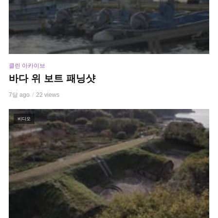
클린 아카이브
바다 위 보트 패닝샷
7달 ago
22 views
비디오