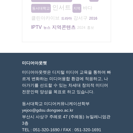
인서트
바다
동서대학교
지역
클린아카이브
강서구
드라마
2016
IPTV
지역콘텐츠
뉴스
2024
홍보
미디어아웃렛
미디어아웃렛은 디지털 미디어 교육을 통하여 빠
르게 변화하는 미디어융합 환경에 적응하고, 나
아가기를 선도할 수 있는 차세대 창의적 미디어
전문인력 양성을 목표로 하고 있습니다.
동서대학교 미디어커뮤니케이션학부
yejoo@gdsu.dongseo.ac.kr
부산시 사상구 주례로 47 (주례동) 뉴밀레니엄관
3층
TEL : 051-320-1690 / FAX : 051-320-1691