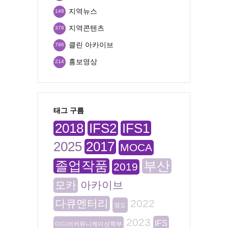
지역뉴스
148
지역콘텐츠
379
클린 아카이브
796
홍보영상
214
태그 구름
2018
IFS2
IFS1
2025
2017
MOCA
졸업작품
부산
2019
모카
아카이브
다큐멘터리
2022
영도
2023
IFS
미디어커뮤니케이션학부