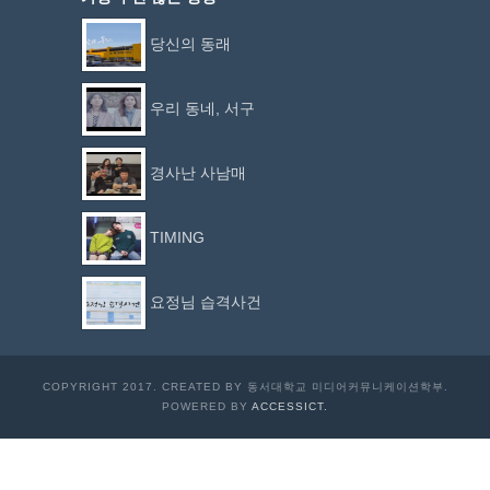
당신의 동래
우리 동네, 서구
경사난 사남매
TIMING
요정님 습격사건
COPYRIGHT 2017. CREATED BY 동서대학교 미디어커뮤니케이션학부.
POWERED BY
ACCESSICT.