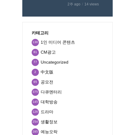
2주 ago
14 views
카테고리
1인 미디어 콘텐츠
136
CM광고
81
Uncategorized
77
中文版
2
공모전
65
다큐멘터리
375
대학방송
145
드라마
126
생활정보
254
예능오락
285