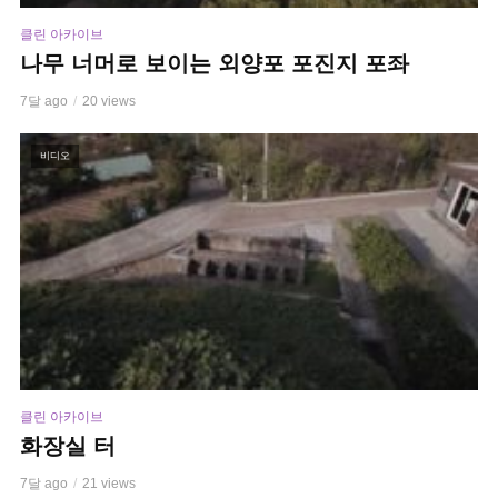
클린 아카이브
나무 너머로 보이는 외양포 포진지 포좌
7달 ago
20 views
비디오
클린 아카이브
화장실 터
7달 ago
21 views