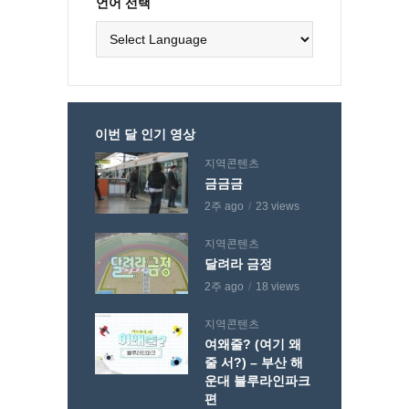
언어 선택
이번 달 인기 영상
지역콘텐츠
금금금
2주 ago
23 views
지역콘텐츠
달려라 금정
2주 ago
18 views
지역콘텐츠
여왜줄? (여기 왜
줄 서?) – 부산 해
운대 블루라인파크
편